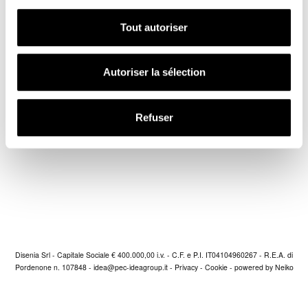
n
s
Tout autoriser
e
social
n
t
Autoriser la sélection
e
m
blog ideagroup
e
Refuser
n
t
Disenia Srl - Capitale Sociale € 400.000,00 i.v. - C.F. e P.I. IT04104960267 - R.E.A. di
Pordenone n. 107848 -
idea@pec-ideagroup.it
-
Privacy
-
Cookie
-
powered by Neiko