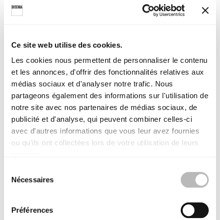
INSTRUCTIONS
Ce site web utilise des cookies.
Les cookies nous permettent de personnaliser le contenu
et les annonces, d'offrir des fonctionnalités relatives aux
médias sociaux et d'analyser notre trafic. Nous
partageons également des informations sur l'utilisation de
notre site avec nos partenaires de médias sociaux, de
publicité et d'analyse, qui peuvent combiner celles-ci
avec d'autres informations que vous leur avez fournies
ou qu'ils ont collectées lors de votre utilisation de leurs
services.
WALK-IN SVWK6
WALK-IN SVWK8
S
Nécessaires
é
écran de baignoire - pivotante
écran de baignoire - pivotante
l
e
Instructions de montage
Instructions de montage
Préférences
c