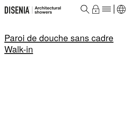
Produits
Paroi de douche sans cadre
Assistance
Walk-in
Contacts et services
Disenia
blog