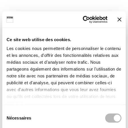
Ce site web utilise des cookies.
Les cookies nous permettent de personnaliser le contenu
et les annonces, d'offrir des fonctionnalités relatives aux
médias sociaux et d'analyser notre trafic. Nous
OMEGA OMFP + OMFI
OMEGA OMFPNI
partageons également des informations sur l'utilisation de
d'angle - pivotante
en niche - pivotante
notre site avec nos partenaires de médias sociaux, de
publicité et d'analyse, qui peuvent combiner celles-ci
Instructions de montage
Instructions de montage
avec d'autres informations que vous leur avez fournies
ou qu'ils ont collectées lors de votre utilisation de leurs
services.
S
Nécessaires
é
l