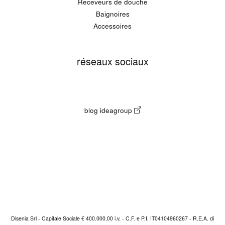
Receveurs de douche
Baignoires
Accessoires
réseaux sociaux
blog ideagroup
Disenia Srl - Capitale Sociale € 400.000,00 i.v. - C.F. e P.I. IT04104960267 - R.E.A. di